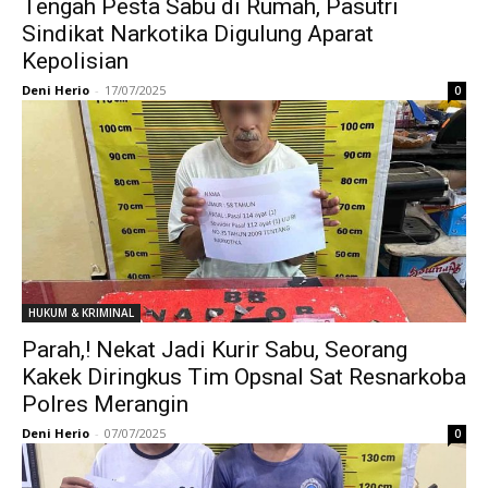
Tengah Pesta Sabu di Rumah, Pasutri
Sindikat Narkotika Digulung Aparat
Kepolisian
Deni Herio
-
17/07/2025
0
HUKUM & KRIMINAL
Parah,! Nekat Jadi Kurir Sabu, Seorang
Kakek Diringkus Tim Opsnal Sat Resnarkoba
Polres Merangin
Deni Herio
-
07/07/2025
0