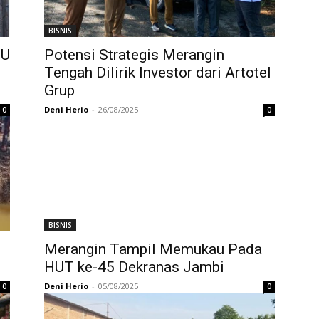
BISNIS
BU
Potensi Strategis Merangin
Tengah Dilirik Investor dari Artotel
Grup
Deni Herio
-
26/08/2025
0
0
BISNIS
Merangin Tampil Memukau Pada
HUT ke-45 Dekranas Jambi
Deni Herio
-
05/08/2025
0
0