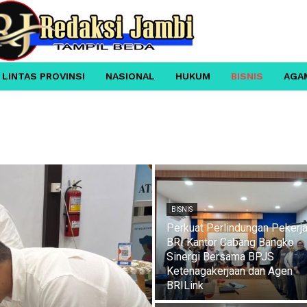
 LINTAS PROVINSI
NASIONAL
HUKUM
BISNIS
AGA
BISNIS
Perkuat Perlindungan Pekerja
BRI Kantor Cabang Bangko
Sinergi Bersama BPJS
Ketenagakerjaan dan Agen
BRILink