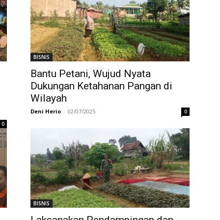
BISNIS
Bantu Petani, Wujud Nyata
Dukungan Ketahanan Pangan di
Wilayah
Deni Herio
-
02/07/2025
0
0
BISNIS