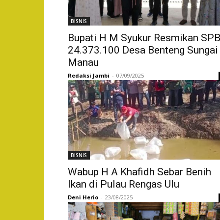
BISNIS
Bupati H M Syukur Resmikan SP
24.373.100 Desa Benteng Sungai
Manau
Redaksi Jambi
-
07/09/2025
BISNIS
Wabup H A Khafidh Sebar Benih
Ikan di Pulau Rengas Ulu
Deni Herio
-
23/08/2025