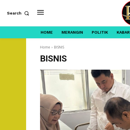
Search
HOME
MERANGIN
POLITIK
KABAR
Home
BISNIS
BISNIS