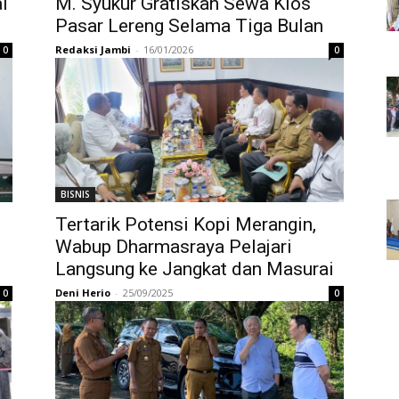
l
M. Syukur Gratiskan Sewa Kios
Pasar Lereng Selama Tiga Bulan
Redaksi Jambi
-
16/01/2026
0
0
BISNIS
Tertarik Potensi Kopi Merangin,
Wabup Dharmasraya Pelajari
Langsung ke Jangkat dan Masurai
Deni Herio
-
25/09/2025
0
0