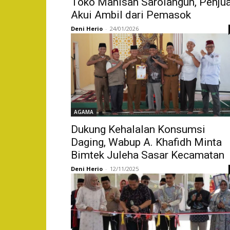
Toko Manisan Sarolangun, Penjua
Akui Ambil dari Pemasok
Deni Herio
-
24/01/2026
AGAMA
Dukung Kehalalan Konsumsi
Daging, Wabup A. Khafidh Minta
Bimtek Juleha Sasar Kecamatan
Deni Herio
-
12/11/2025