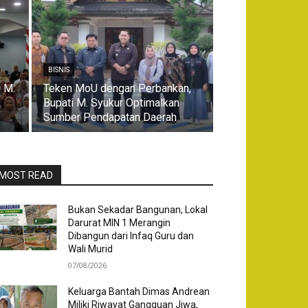
BISNIS
 M.
Teken MoU dengan Perbankan,
Bupati M. Syukur Optimalkan
Sumber Pendapatan Daerah
MOST READ
Bukan Sekadar Bangunan, Lokal
Darurat MIN 1 Merangin
Dibangun dari Infaq Guru dan
Wali Murid
07/08/2026
Keluarga Bantah Dimas Andrean
Miliki Riwayat Gangguan Jiwa,