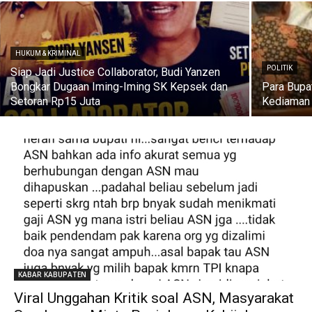
HUKUM & KRIMINAL
POLITIK
Siap Jadi Justice Collaborator, Budi Yanzen
Bongkar Dugaan Iming-Iming SK Kepsek dan
Para Bupa
Setoran Rp15 Juta
Kediaman 
KABAR KABUPATEN
Viral Unggahan Kritik soal ASN, Masyarakat