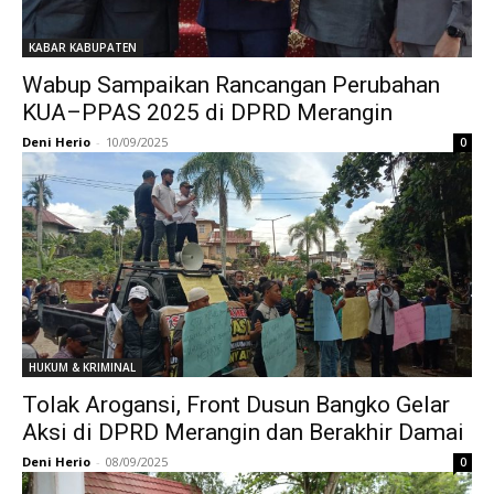
KABAR KABUPATEN
Wabup Sampaikan Rancangan Perubahan
KUA–PPAS 2025 di DPRD Merangin
Deni Herio
-
10/09/2025
0
HUKUM & KRIMINAL
Tolak Arogansi, Front Dusun Bangko Gelar
Aksi di DPRD Merangin dan Berakhir Damai
Deni Herio
-
08/09/2025
0