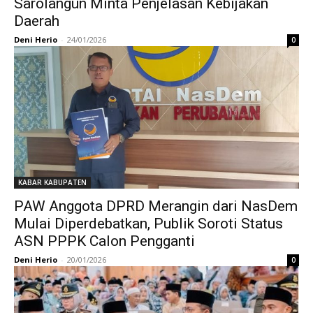
Sarolangun Minta Penjelasan Kebijakan
Daerah
Deni Herio
-
24/01/2026
0
KABAR KABUPATEN
PAW Anggota DPRD Merangin dari NasDem
Mulai Diperdebatkan, Publik Soroti Status
ASN PPPK Calon Pengganti
Deni Herio
-
20/01/2026
0