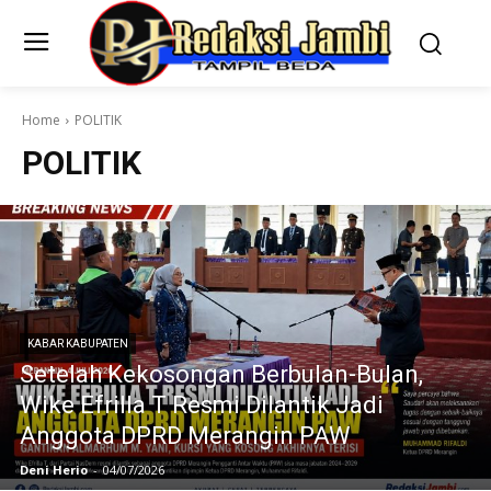
Home
POLITIK
POLITIK
KABAR KABUPATEN
Setelah Kekosongan Berbulan-Bulan,
Wike Efrilla T Resmi Dilantik Jadi
Anggota DPRD Merangin PAW
Deni Herio
-
04/07/2026