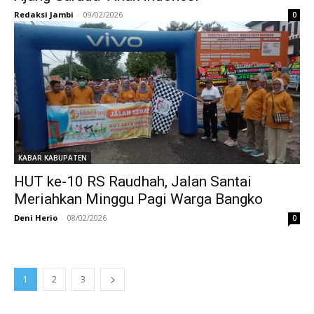
Redaksi Jambi
-
09/02/2026
0
KABAR KABUPATEN
HUT ke-10 RS Raudhah, Jalan Santai
Meriahkan Minggu Pagi Warga Bangko
Deni Herio
-
08/02/2026
0
1
2
3