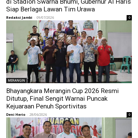
di Stadion Swarna Bhumi, Gubernur Al Haris
Siap Berlaga Lawan Tim Urawa
Redaksi Jambi
-
09/07/2026
0
MERANGIN
Bhayangkara Merangin Cup 2026 Resmi
Ditutup, Final Sengit Warnai Puncak
Kejuaraan Penuh Sportivitas
Deni Herio
-
28/06/2026
0