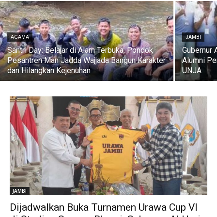
AGAMA
JAMBI
Santri Day: Belajar di Alam Terbuka, Pondok
Gubernur 
Pesantren Man Jadda Wajjada Bangun Karakter
Alumni Pe
dan Hilangkan Kejenuhan
UNJA
JAMBI
Dijadwalkan Buka Turnamen Urawa Cup VI