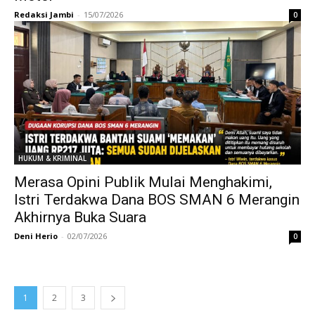
Redaksi Jambi
-
15/07/2026
0
HUKUM & KRIMINAL
Merasa Opini Publik Mulai Menghakimi,
Istri Terdakwa Dana BOS SMAN 6 Merangin
Akhirnya Buka Suara
Deni Herio
-
02/07/2026
0
1
2
3