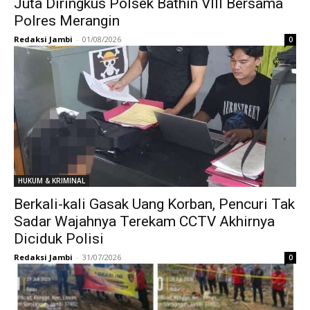
Juta Diringkus Polsek Bathin VIII Bersama
Polres Merangin
Redaksi Jambi
-
01/08/2026
0
HUKUM & KRIMINAL
Berkali-kali Gasak Uang Korban, Pencuri Tak
Sadar Wajahnya Terekam CCTV Akhirnya
Diciduk Polisi
Redaksi Jambi
-
31/07/2026
0