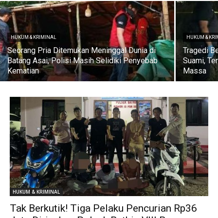
HUKUM & KRIMINAL
HUKUM & KR
Seorang Pria Ditemukan Meninggal Dunia di
Tragedi Be
Batang Asai, Polisi Masih Selidiki Penyebab
Suami, Te
Kematian
Massa
HUKUM & KRIMINAL
Tak Berkutik! Tiga Pelaku Pencurian Rp36