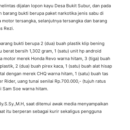
melintas dijalan lopon kayu Desa Bukit Subur, dan pada
barang bukti berupa paket narkotika jenis sabu di
 motor tersangka, selanjutnya tersangka dan barang
s Rezi.
barang bukti berupa 2 (dua) buah plastik klip bening
u berat bersih 1,302 gram, 1 (satu) unit hp android
eda motor merek Honda Revo warna hitam, 3 (tiga) buah
lastik, 2 (dua) buah pirex kaca, 1 (satu) buah alat hisap
ital dengan merek CHQ warna hitam, 1 (satu) buah tas
ider, uang tunai senilai Rp.700.000,- (tujuh ratus
Dji Sam Soe warna hitam.
y.S.Sy.,M.H, saat ditemui awak media menyampaikan
at itu berperan sebagai kurir sekaligus pengguna