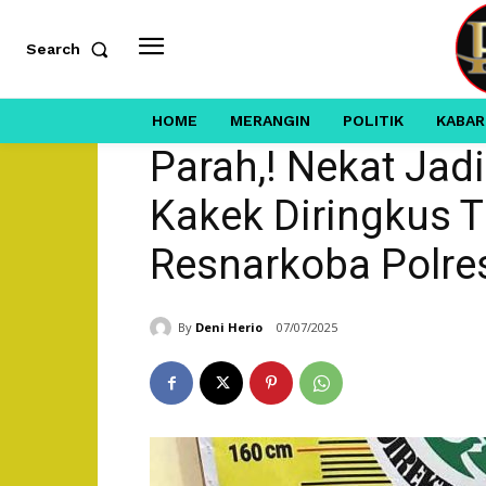
Search
HOME
MERANGIN
POLITIK
KABAR
Parah,! Nekat Jadi
Kakek Diringkus T
Resnarkoba Polre
By
Deni Herio
07/07/2025