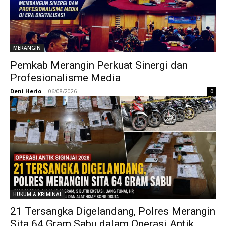
MERANGIN
Pemkab Merangin Perkuat Sinergi dan
Profesionalisme Media
Deni Herio
-
06/08/2026
0
HUKUM & KRIMINAL
21 Tersangka Digelandang, Polres Merangin
Sita 64 Gram Sabu dalam Operasi Antik