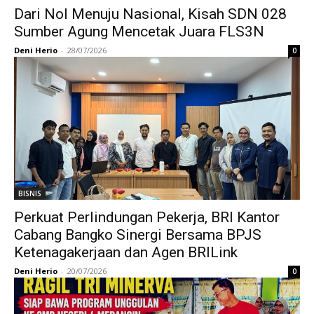
Dari Nol Menuju Nasional, Kisah SDN 028
Sumber Agung Mencetak Juara FLS3N
Deni Herio
-
28/07/2026
0
BISNIS
Perkuat Perlindungan Pekerja, BRI Kantor
Cabang Bangko Sinergi Bersama BPJS
Ketenagakerjaan dan Agen BRILink
Deni Herio
-
20/07/2026
0