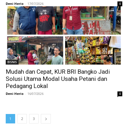
Deni Herio
-
17/07/2026
0
BISNIS
Mudah dan Cepat, KUR BRI Bangko Jadi
Solusi Utama Modal Usaha Petani dan
Pedagang Lokal
Deni Herio
-
16/07/2026
0
1
2
3