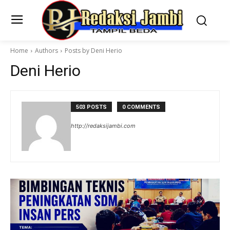
Home
Authors
Posts by Deni Herio
Deni Herio
503 POSTS
0 COMMENTS
http://redaksijambi.com