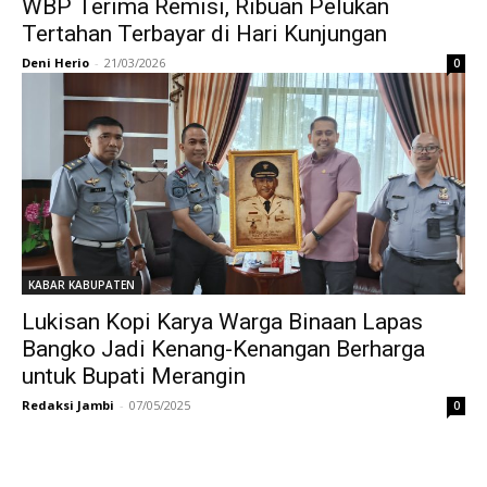
WBP Terima Remisi, Ribuan Pelukan
Tertahan Terbayar di Hari Kunjungan
Deni Herio
-
21/03/2026
0
KABAR KABUPATEN
Lukisan Kopi Karya Warga Binaan Lapas
Bangko Jadi Kenang-Kenangan Berharga
untuk Bupati Merangin
Redaksi Jambi
-
07/05/2025
0