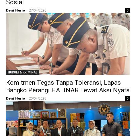
Sosial
Deni Herio
-
27/04/2026
0
HUKUM & KRIMINAL
Komitmen Tegas Tanpa Toleransi, Lapas
Bangko Perangi HALINAR Lewat Aksi Nyata
Deni Herio
-
20/04/2026
0