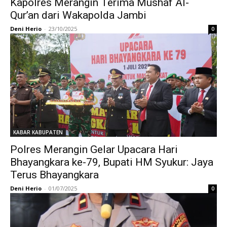
Kapolres Merangin Terima Mushaf Al-
Qur’an dari Wakapolda Jambi
Deni Herio
-
23/10/2025
0
KABAR KABUPATEN
Polres Merangin Gelar Upacara Hari
Bhayangkara ke-79, Bupati HM Syukur: Jaya
Terus Bhayangkara
Deni Herio
-
01/07/2025
0