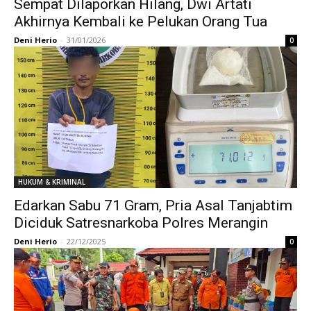
Sempat Dilaporkan Hilang, Dwi Artati
Akhirnya Kembali ke Pelukan Orang Tua
Deni Herio
-
31/01/2026
0
HUKUM & KRIMINAL
Edarkan Sabu 71 Gram, Pria Asal Tanjabtim
Diciduk Satresnarkoba Polres Merangin
Deni Herio
-
22/12/2025
0