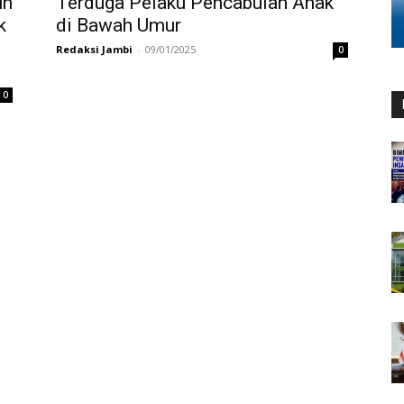
un
Terduga Pelaku Pencabulan Anak
k
di Bawah Umur
Redaksi Jambi
-
09/01/2025
0
0