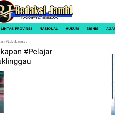
 LINTAS PROVINSI
NASIONAL
HUKUM
BISNIS
AGA
ara #Lubuklinggau
kapan #Pelajar
uklinggau