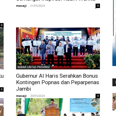
masaji
-
21/05/2024
0
0
KABAR LINTAS PROVINSI
ku
Gubernur Al Haris Serahkan Bonus
Kontingen Popnas dan Peparpenas
Jambi
0
masaji
-
20/05/2024
0