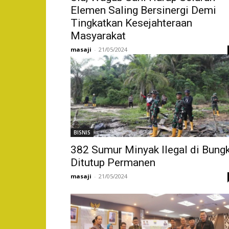
Elemen Saling Bersinergi Demi
Tingkatkan Kesejahteraan
Masyarakat
masaji
-
21/05/2024
BISNIS
382 Sumur Minyak Ilegal di Bung
Ditutup Permanen
masaji
-
21/05/2024