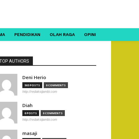
MA
PENDIDIKAN
OLAH RAGA
OPINI
TOP AUTHORS
Deni Herio
503 POSTS
0 COMMENTS
http://redaksijambi.com
Diah
0 POSTS
0 COMMENTS
http://redaksijambi.com
masaji