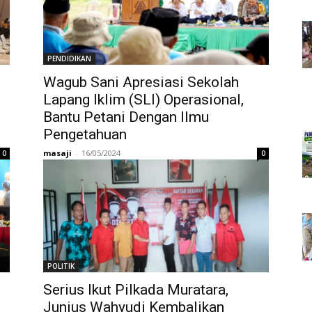
PENDIDIKAN
Wagub Sani Apresiasi Sekolah
Lapang Iklim (SLI) Operasional,
Bantu Petani Dengan Ilmu
Pengetahuan
masaji
-
16/05/2024
0
0
POLITIK
Serius Ikut Pilkada Muratara,
Junius Wahyudi Kembalikan