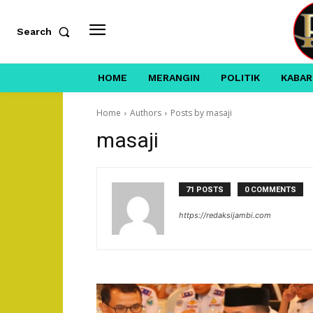
Search
HOME
MERANGIN
POLITIK
KABAR
Home
Authors
Posts by masaji
masaji
71 POSTS
0 COMMENTS
https://redaksijambi.com