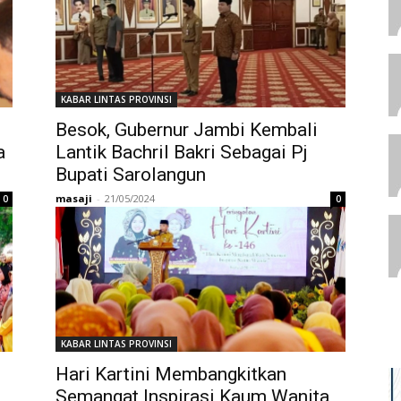
KABAR LINTAS PROVINSI
Besok, Gubernur Jambi Kembali
a
Lantik Bachril Bakri Sebagai Pj
Bupati Sarolangun
masaji
-
21/05/2024
0
0
KABAR LINTAS PROVINSI
Hari Kartini Membangkitkan
Semangat Inspirasi Kaum Wanita