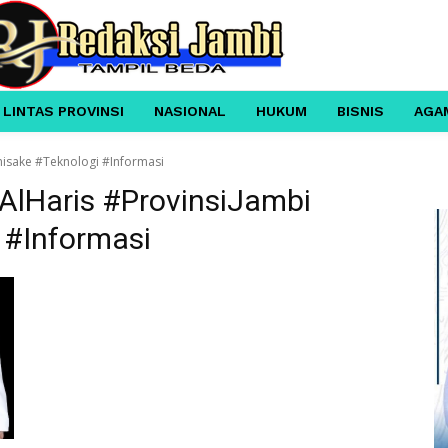
 LINTAS PROVINSI
NASIONAL
HUKUM
BISNIS
AGA
isake #Teknologi #Informasi
AlHaris #ProvinsiJambi
 #Informasi