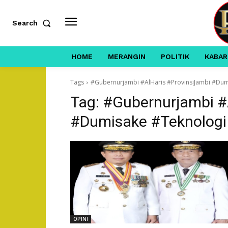
Search
HOME
MERANGIN
POLITIK
KABAR
Tags
#Gubernurjambi #AlHaris #ProvinsiJambi #Dum
Tag:
#Gubernurjambi #
#Dumisake #Teknologi
OPINI