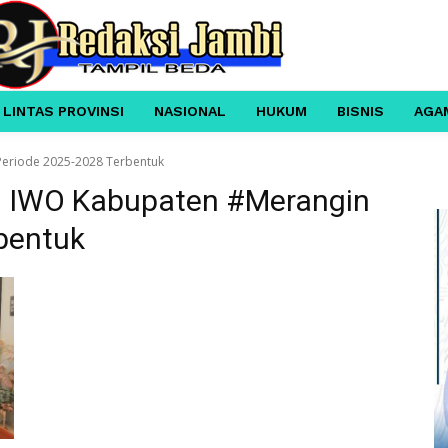
 LINTAS PROVINSI
NASIONAL
HUKUM
BISNIS
AGA
eriode 2025-2028 Terbentuk
h IWO Kabupaten #Merangin
bentuk