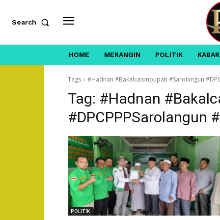
Search
HOME
MERANGIN
POLITIK
KABAR
Tags
#Hadnan #Bakalcalonbupati #Sarolangun #DP
Tag:
#Hadnan #Bakalca
#DPCPPPSarolangun #
POLITIK