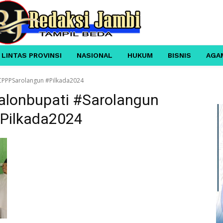
 LINTAS PROVINSI
NASIONAL
HUKUM
BISNIS
AGA
CPPPSarolangun #Pilkada2024
lonbupati #Sarolangun
Pilkada2024