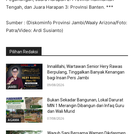
Tengah, dan Juara Harapan 3: Provinsi Banten. ***
Sumber : (Diskominfo Provinsi Jambi/Waaly Arizona/Foto:
Patra/Video: Ardi Susianto)
Pilihan Redaksi
Innalillahi, Wartawan Senior Hery Rawas
Berpulang, Tinggalkan Banyak Kenangan
bagi Insan Pers Jambi
09/08/2026
JAMBI
Bukan Sekadar Bangunan, Lokal Darurat
MIN 1 Merangin Dibangun dari Infaq Guru
dan Wali Murid
07/08/2026
AGAMA
Wagub Sani Bersama Wamen Dikdasmen