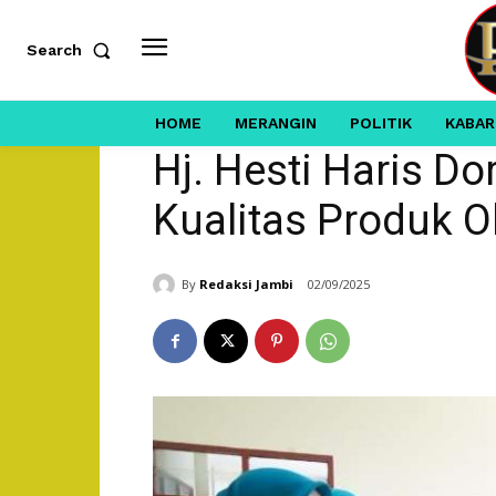
Search
HOME
MERANGIN
POLITIK
KABAR
Hj. Hesti Haris Do
Kualitas Produk 
By
Redaksi Jambi
02/09/2025