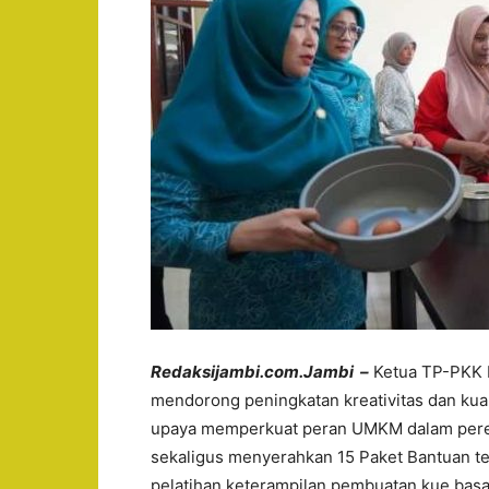
Redaksijambi.com.Jambi –
Ketua TP-PKK P
mendorong peningkatan kreativitas dan kua
upaya memperkuat peran UMKM dalam pereko
sekaligus menyerahkan 15 Paket Bantuan te
pelatihan keterampilan pembuatan kue basah 