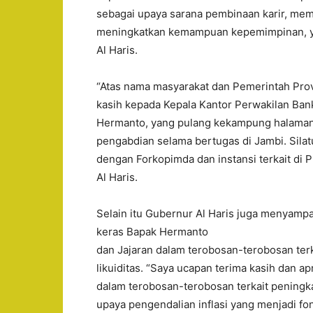
sebagai upaya sarana pembinaan karir, m
meningkatkan kemampuan kepemimpinan, ya
Al Haris.
“Atas nama masyarakat dan Pemerintah Prov
kasih kepada Kepala Kantor Perwakilan Ban
Hermanto, yang pulang kekampung halaman ya
pengabdian selama bertugas di Jambi. Sila
dengan Forkopimda dan instansi terkait di P
Al Haris.
Selain itu Gubernur Al Haris juga menyampai
keras Bapak Hermanto
dan Jajaran dalam terobosan-terobosan terk
likuiditas. “Saya ucapan terima kasih dan a
dalam terobosan-terobosan terkait peningkat
upaya pengendalian inflasi yang menjadi f