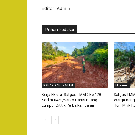
Editor: Admin
Pilihan Redaksi
KABAR KABUPATEN
Ekonomi
Kerja Ekstra, Satgas TMMD ke 128
Satgas TMM
Kodim 0420/Sarko Harus Buang
Warga Bang
Lumpur Dititik Perbaikan Jalan
Huni Milik R