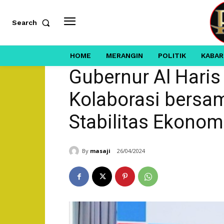
Search
HOME
MERANGIN
POLITIK
KABAR
Gubernur Al Haris
Kolaborasi bersama
Stabilitas Ekonom
By
masaji
26/04/2024