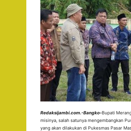
Redaksijambi.com.-Bangko-
Bupati Merang
misinya, salah satunya mengembangkan Pus
yang akan dilakukan di Pukesmas Pasar Mas