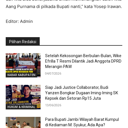
Aang Purnama di pilkada Bupati nanti,” kata Yosep Irawan.
Editor: Admin
Pilihan Redaksi
Setelah Kekosongan Berbulan-Bulan, Wike
Efrilla T Resmi Dilantik Jadi Anggota DPRD
Merangin PAW
04/07/2026
KABAR KABUPATEN
Siap Jadi Justice Collaborator, Budi
Yanzen Bongkar Dugaan Iming-Iming SK
Kepsek dan Setoran Rp15 Juta
13/06/2026
HUKUM & KRIMINAL
Para Bupati Jambi Wilayah Barat Kumpul
di Kediaman M. Syukur, Ada Apa?