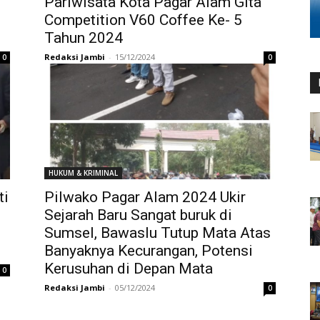
Pariwisata Kota Pagar Alam Gita
n
Competition V60 Coffee Ke- 5
Tahun 2024
Redaksi Jambi
-
15/12/2024
0
0
HUKUM & KRIMINAL
ti
Pilwako Pagar Alam 2024 Ukir
Sejarah Baru Sangat buruk di
Sumsel, Bawaslu Tutup Mata Atas
Banyaknya Kecurangan, Potensi
Kerusuhan di Depan Mata
0
Redaksi Jambi
-
05/12/2024
0