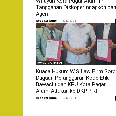
Wilayah Kota Pagar Alam, Ini
Tanggapan Diskoperindagkop da
Agen
Redaksi Jambi
-
18/12/2024
HUKUM & KRIMINAL
Kuasa Hukum W.S Law Firm Soro
Dugaan Pelanggaran Kode Etik
Bawaslu dan KPU Kota Pagar
Alam, Adukan ke DKPP RI
Redaksi Jambi
-
12/12/2024