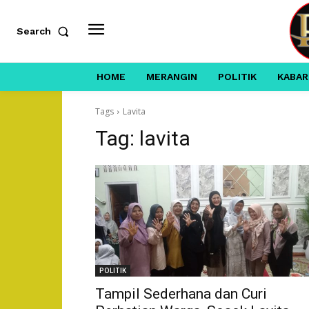
Search
HOME
MERANGIN
POLITIK
KABAR
Tags
Lavita
Tag:
lavita
POLITIK
Tampil Sederhana dan Curi