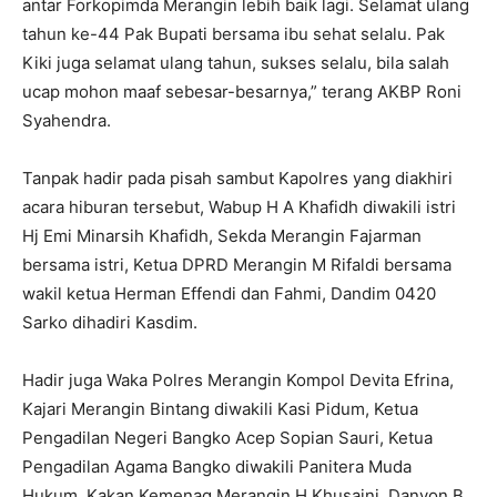
antar Forkopimda Merangin lebih baik lagi. Selamat ulang
tahun ke-44 Pak Bupati bersama ibu sehat selalu. Pak
Kiki juga selamat ulang tahun, sukses selalu, bila salah
ucap mohon maaf sebesar-besarnya,” terang AKBP Roni
Syahendra.
Tanpak hadir pada pisah sambut Kapolres yang diakhiri
acara hiburan tersebut, Wabup H A Khafidh diwakili istri
Hj Emi Minarsih Khafidh, Sekda Merangin Fajarman
bersama istri, Ketua DPRD Merangin M Rifaldi bersama
wakil ketua Herman Effendi dan Fahmi, Dandim 0420
Sarko dihadiri Kasdim.
Hadir juga Waka Polres Merangin Kompol Devita Efrina,
Kajari Merangin Bintang diwakili Kasi Pidum, Ketua
Pengadilan Negeri Bangko Acep Sopian Sauri, Ketua
Pengadilan Agama Bangko diwakili Panitera Muda
Hukum, Kakan Kemenag Merangin H Khusaini, Danyon B.