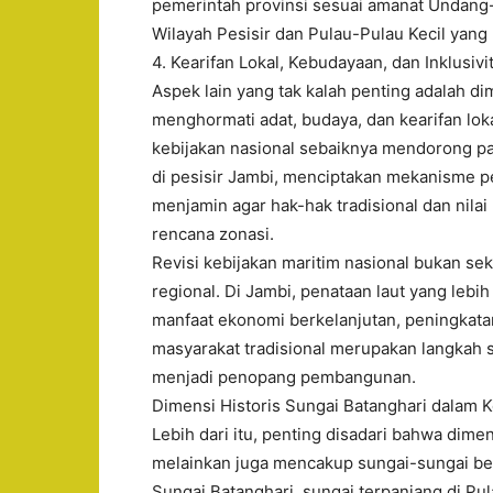
pemerintah provinsi sesuai amanat Undan
Wilayah Pesisir dan Pulau-Pulau Kecil yan
4. Kearifan Lokal, Kebudayaan, dan Inklusivi
Aspek lain yang tak kalah penting adalah dim
menghormati adat, budaya, dan kearifan loka
kebijakan nasional sebaiknya mendorong part
di pesisir Jambi, menciptakan mekanisme p
menjamin agar hak-hak tradisional dan nilai
rencana zonasi.
Revisi kebijakan maritim nasional bukan sek
regional. Di Jambi, penataan laut yang lebi
manfaat ekonomi berkelanjutan, peningkatan 
masyarakat tradisional merupakan langkah 
menjadi penopang pembangunan.
Dimensi Historis Sungai Batanghari dalam 
Lebih dari itu, penting disadari bahwa dimen
melainkan juga mencakup sungai-sungai bes
Sungai Batanghari, sungai terpanjang di P