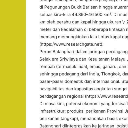
di Pegunungan Bukit Barisan hingga muarany
seluas kira-kira 44.890–46.500 km². Di musi
km oleh perahu dan kapal hingga ukuran \~2
meter dan kedalaman di beberapa lintasan m
memang memungkinkan lalu lintas kapal dag
(https://www.researchgate.net).
Peran Batanghari dalam jaringan perdagang
Sejak era Sriwijaya dan Kesultanan Melayu 
rempah (termasuk lada), emas, gaharu, dan 
sehingga pedagang dari India, Tiongkok, d
pasar-pasar domestik dan internasional. St
navigabilitas dan kapasitas angkutan sunga
perdagangan regional (https://www.research
Di masa kini, potensi ekonomi yang tersisa
infrastruktur: produksi perikanan Provinsi 
perikanan tangkap), menandakan basis ekono
Batanghari diintegrasikan ke jaringan logisti