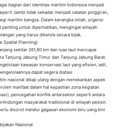
ai bagian dari identitas maritim Indonesia menjadi
erti Jambi tidak sekadar menjadi catatan pinggiran,
tegi maritim bangsa. Dalam kerangka inilah, urgensi
t penting untuk diperhatikan, mengingat wilayah
tangan yang harus dikelola secara bijak.
e Spatial Planning)
anjang sekitar 261,80 km dan luas laut mencapai
tara Tanjung Jabung Timur dan Tanjung Jabung Barat.
elolaan kawasan konservasi laut yang efisien, adil,
pengelolaannya dapat segera diatasi
aritim nasional dikaji ulang dengan menekankan aspek
eroleh manfaat dalam hal kepastian zona kegiatan
vasi), pencegahan konflik antarsektor seperti antara
erlindungan masyarakat tradisional di wilayah pesisir.
perlu disorot melalui gagasan ekonomi biru yang kini
bijakan Nasional