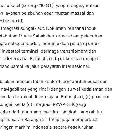
nase kecil (sering <10 GT), yang mengisyaratkan
dan layanan pelabuhan agar muatan massal dan
w.bps.go.id).
 integrasi sungai-laut. Dokumen rencana induk
Pelabuhan Muara Sabak dan keberadaan pelabuhan
ngsi sebagai feeder, menunjukkan peluang untuk
 investasi terminal, dermaga transhipment dan
cara terencana, Batanghari dapat kembali menjadi
and Jambi ke jalur pelayaran internasional.
ebijakan menjadi lebih konkret: pemerintah pusat dan
navigabilitas yang rinci (dengan survei kedalaman dan
han dan terminal di sepanjang Batanghari, (c) program
ungai, serta (d) integrasi RZWP-3-K yang
ian dari tata ruang maritim. Langkah-langkah itu
gsi sejarah Batanghari, tetapi juga memperkuat
aringan maritim Indonesia secara keseluruhan.