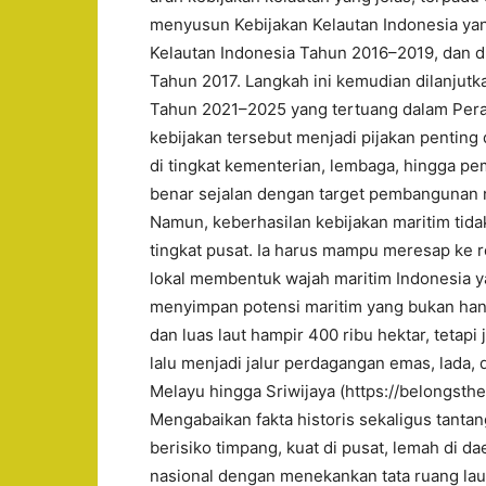
menyusun Kebijakan Kelautan Indonesia yan
Kelautan Indonesia Tahun 2016–2019, dan d
Tahun 2017. Langkah ini kemudian dilanjut
Tahun 2021–2025 yang tertuang dalam Per
kebijakan tersebut menjadi pijakan pentin
di tingkat kementerian, lembaga, hingga p
benar sejalan dengan target pembangunan n
Namun, keberhasilan kebijakan maritim tida
tingkat pusat. Ia harus mampu meresap ke re
lokal membentuk wajah maritim Indonesia y
menyimpan potensi maritim yang bukan hany
dan luas laut hampir 400 ribu hektar, tetap
lalu menjadi jalur perdagangan emas, lada, d
Melayu hingga Sriwijaya (https://belongsthe
Mengabaikan fakta historis sekaligus tanta
berisiko timpang, kuat di pusat, lemah di da
nasional dengan menekankan tata ruang laut 