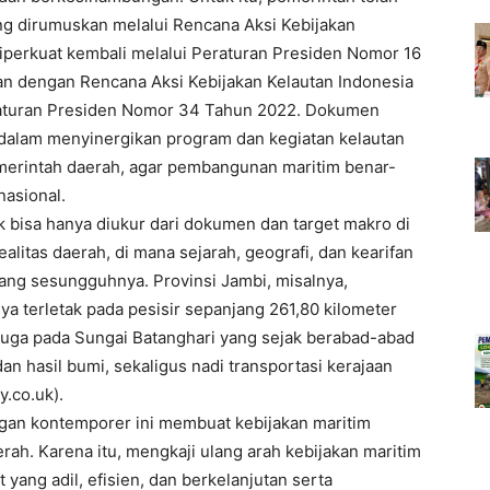
g dirumuskan melalui Rencana Aksi Kebijakan
iperkuat kembali melalui Peraturan Presiden Nomor 16
kan dengan Rencana Aksi Kebijakan Kelautan Indonesia
aturan Presiden Nomor 34 Tahun 2022. Dokumen
g dalam menyinergikan program dan kegiatan kelautan
emerintah daerah, agar pembangunan maritim benar-
asional.
k bisa hanya diukur dari dokumen dan target makro di
alitas daerah, di mana sejarah, geografi, dan kearifan
ang sesungguhnya. Provinsi Jambi, misalnya,
a terletak pada pesisir sepanjang 261,80 kilometer
i juga pada Sungai Batanghari yang sejak berabad-abad
an hasil bumi, sekaligus nadi transportasi kerajaan
y.co.uk).
ngan kontemporer ini membuat kebijakan maritim
erah. Karena itu, mengkaji ulang arah kebijakan maritim
yang adil, efisien, dan berkelanjutan serta