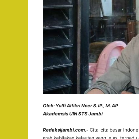
Oleh: Yulfi Alfikri Noer S. IP., M. AP
Akademsis UIN STS Jambi
Redaksijambi.com.-
Cita-cita besar Indon
arah kebijakan kelautan yang jelas, terpad