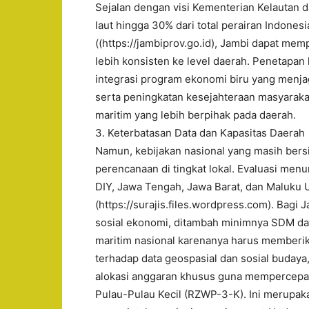
Sejalan dengan visi Kementerian Kelautan
laut hingga 30% dari total perairan Indonesi
((https://jambiprov.go.id), Jambi dapat mem
lebih konsisten ke level daerah. Penetapan 
integrasi program ekonomi biru yang menja
serta peningkatan kesejahteraan masyarakat
maritim yang lebih berpihak pada daerah.
3. Keterbatasan Data dan Kapasitas Daerah
Namun, kebijakan nasional yang masih bers
perencanaan di tingkat lokal. Evaluasi men
DIY, Jawa Tengah, Jawa Barat, dan Maluku U
(https://surajis.files.wordpress.com). Bagi 
sosial ekonomi, ditambah minimnya SDM dan
maritim nasional karenanya harus memberi
terhadap data geospasial dan sosial budaya,
alokasi anggaran khusus guna mempercepat
Pulau-Pulau Kecil (RZWP-3-K). Ini merupa