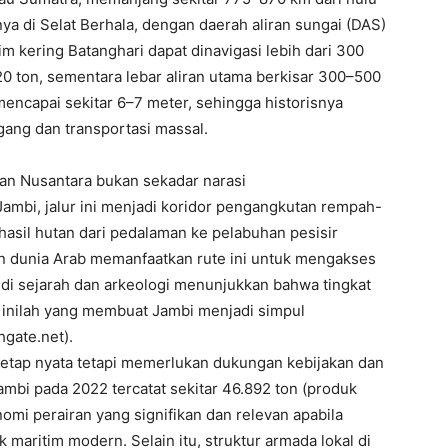
a di Selat Berhala, dengan daerah aliran sungai (DAS)
m kering Batanghari dapat dinavigasi lebih dari 300
0 ton, sementara lebar aliran utama berkisar 300–500
encapai sekitar 6–7 meter, sehingga historisnya
ang dan transportasi massal.
an Nusantara bukan sekadar narasi
Jambi, jalur ini menjadi koridor pengangkutan rempah-
hasil hutan dari pedalaman ke pelabuhan pesisir
an dunia Arab memanfaatkan rute ini untuk mengakses
udi sejarah dan arkeologi menunjukkan bahwa tingkat
i inilah yang membuat Jambi menjadi simpul
gate.net).
 tetap nyata tetapi memerlukan dukungan kebijakan dan
Jambi pada 2022 tercatat sekitar 46.892 ton (produk
mi perairan yang signifikan dan relevan apabila
k maritim modern. Selain itu, struktur armada lokal di