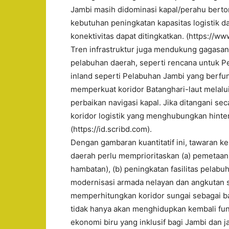
Jambi masih didominasi kapal/perahu berto
kebutuhan peningkatan kapasitas logistik 
konektivitas dapat ditingkatkan. (https://ww
Tren infrastruktur juga mendukung gagasan
pelabuhan daerah, seperti rencana untuk 
inland seperti Pelabuhan Jambi yang berfu
memperkuat koridor Batanghari-laut melalui
perbaikan navigasi kapal. Jika ditangani se
koridor logistik yang menghubungkan hinterl
(https://id.scribd.com).
Dengan gambaran kuantitatif ini, tawaran k
daerah perlu memprioritaskan (a) pemetaan 
hambatan), (b) peningkatan fasilitas pelabu
modernisasi armada nelayan dan angkutan s
memperhitungkan koridor sungai sebagai bag
tidak hanya akan menghidupkan kembali fun
ekonomi biru yang inklusif bagi Jambi dan j