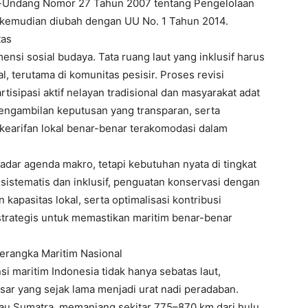
g-Undang Nomor 27 Tahun 2007 tentang Pengelolaan
g kemudian diubah dengan UU No. 1 Tahun 2014.
tas
ensi sosial budaya. Tata ruang laut yang inklusif harus
l, terutama di komunitas pesisir. Proses revisi
isipasi aktif nelayan tradisional dan masyarakat adat
engambilan keputusan yang transparan, serta
 kearifan lokal benar-benar terakomodasi dalam
adar agenda makro, tetapi kebutuhan nyata di tingkat
h sistematis dan inklusif, penguatan konservasi dengan
kapasitas lokal, serta optimalisasi kontribusi
strategis untuk memastikan maritim benar-benar
Kerangka Maritim Nasional
si maritim Indonesia tidak hanya sebatas laut,
ar yang sejak lama menjadi urat nadi peradaban.
ulau Sumatra, memanjang sekitar 775–870 km dari hulu