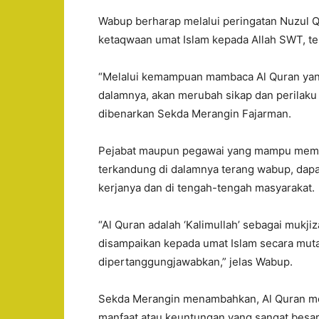
Wabup berharap melalui peringatan Nuzul 
ketaqwaan umat Islam kepada Allah SWT, te
“Melalui kemampuan mambaca Al Quran yan
dalamnya, akan merubah sikap dan perilaku 
dibenarkan Sekda Merangin Fajarman.
Pejabat maupun pegawai yang mampu memb
terkandung di dalamnya terang wabup, dapat
kerjanya dan di tengah-tengah masyarakat.
“Al Quran adalah ‘Kalimullah’ sebagai mukj
disampaikan kepada umat Islam secara muta
dipertanggungjawabkan,” jelas Wabup.
Sekda Merangin menambahkan, Al Quran me
manfaat atau keuntungan yang sangat besar 