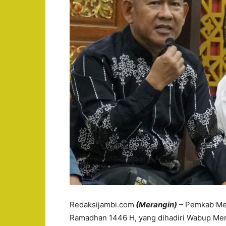
Redaksijambi.com
(Merangin)
– Pemkab Mer
Ramadhan 1446 H, yang dihadiri Wabup Mer