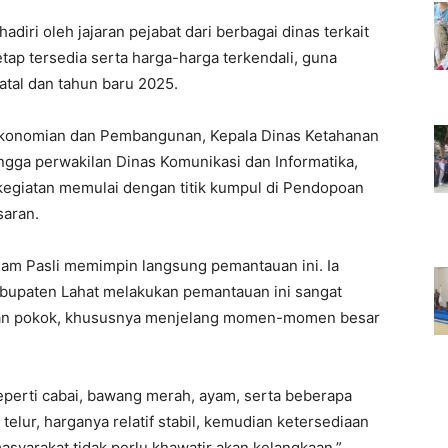
adiri oleh jajaran pejabat dari berbagai dinas terkait
ap tersedia serta harga-harga terkendali, guna
atal dan tahun baru 2025.
rekonomian dan Pembangunan, Kepala Dinas Ketahanan
ngga perwakilan Dinas Komunikasi dan Informatika,
kegiatan memulai dengan titik kumpul di Pendopoan
saran.
Imam Pasli memimpin langsung pemantauan ini. Ia
upaten Lahat melakukan pemantauan ini sangat
bahan pokok, khususnya menjelang momen-momen besar
perti cabai, bawang merah, ayam, serta beberapa
telur, harganya relatif stabil, kemudian ketersediaan
asyarakat tidak perlu khawatir akan kelangkaan,”